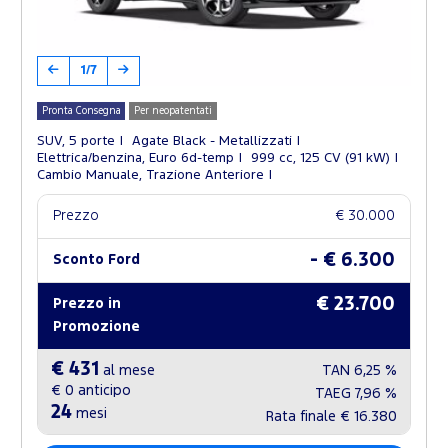
1/7
Pronta Consegna
Per neopatentati
SUV, 5 porte
Agate Black - Metallizzati
Elettrica/benzina, Euro 6d-temp
999 cc, 125 CV (91 kW)
Cambio Manuale, Trazione Anteriore
Prezzo
€ 30.000
- € 6.300
Sconto Ford
€ 23.700
Prezzo in
Promozione
€ 431
al mese
TAN
6,25 %
€ 0
anticipo
TAEG
7,96 %
24
mesi
Rata finale
€ 16.380