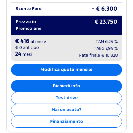
- € 6.300
Sconto Ford
€ 23.750
Prezzo in
Promozione
€ 416
al mese
TAN
6,25 %
€ 0
anticipo
TAEG
7,94 %
24
mesi
Rata finale
€ 16.828
Modifica quota mensile
Richiedi info
Test drive
Hai un usato?
Finanziamento