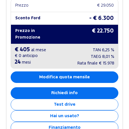
Prezzo
€ 29.050
- € 6.300
Sconto Ford
€ 22.750
Prezzo in
Promozione
€ 405
al mese
TAN
6,25 %
€ 0
anticipo
TAEG
8,01 %
24
mesi
Rata finale
€ 15.978
Modifica quota mensile
Richiedi info
Test drive
Hai un usato?
Finanziamento