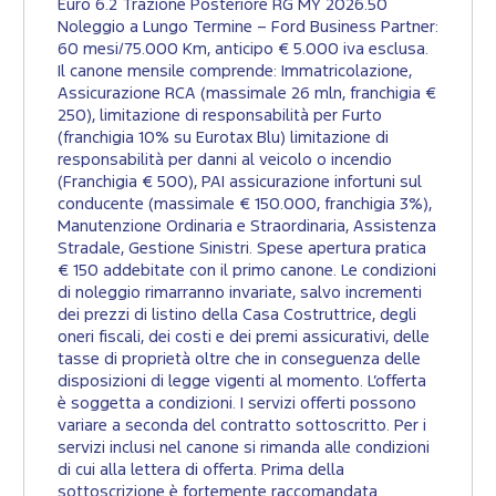
Euro 6.2 Trazione Posteriore RG MY 2026.50
Noleggio a Lungo Termine – Ford Business Partner:
60 mesi/75.000 Km, anticipo € 5.000 iva esclusa.
Il canone mensile comprende: Immatricolazione,
Assicurazione RCA (massimale 26 mln, franchigia €
250), limitazione di responsabilità per Furto
(franchigia 10% su Eurotax Blu) limitazione di
responsabilità per danni al veicolo o incendio
(Franchigia € 500), PAI assicurazione infortuni sul
conducente (massimale € 150.000, franchigia 3%),
Manutenzione Ordinaria e Straordinaria, Assistenza
Stradale, Gestione Sinistri. Spese apertura pratica
€ 150 addebitate con il primo canone. Le condizioni
di noleggio rimarranno invariate, salvo incrementi
dei prezzi di listino della Casa Costruttrice, degli
oneri fiscali, dei costi e dei premi assicurativi, delle
tasse di proprietà oltre che in conseguenza delle
disposizioni di legge vigenti al momento. L’offerta
è soggetta a condizioni. I servizi offerti possono
variare a seconda del contratto sottoscritto. Per i
servizi inclusi nel canone si rimanda alle condizioni
di cui alla lettera di offerta. Prima della
sottoscrizione è fortemente raccomandata