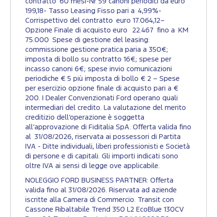
contratto 60 mesi-Nr 59 canoni periodici da euro
199,18- Tasso Leasing Fisso pari a 4,99%-
Corrispettivo del contratto euro 17.064,12–
Opzione Finale di acquisto euro 22.467 fino a KM
75.000 Spese di gestione del leasing:
commissione gestione pratica paria a 350€;
imposta di bollo su contratto 16€; spese per
incasso canoni 6€; spese invio comunicazioni
periodiche € 5 più imposta di bollo € 2 – Spese
per esercizio opzione finale di acquisto pari a €
200. I Dealer Convenzionati Ford operano quali
intermediari del credito. La valutazione del merito
creditizio dell’operazione è soggetta
all’approvazione di Fiditalia SpA. Offerta valida fino
al 31/08/2026, riservata ai possessori di Partita
IVA - Ditte individuali, liberi professionisti e Società
di persone e di capitali. Gli importi indicati sono
oltre IVA ai sensi di legge ove applicabile.
NOLEGGIO FORD BUSINESS PARTNER: Offerta
valida fino al 31/08/2026. Riservata ad aziende
iscritte alla Camera di Commercio. Transit con
Cassone Ribaltabile Trend 350 L2 EcoBlue 130CV